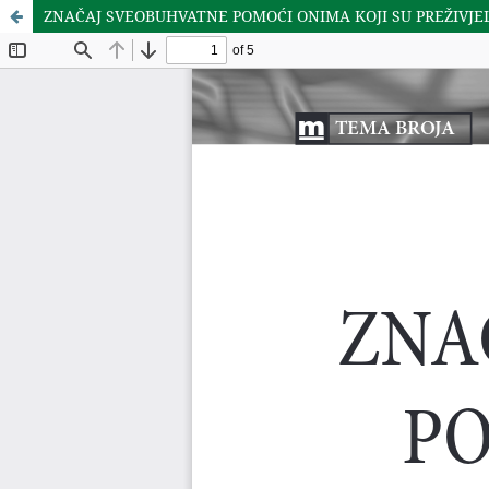
ZNAČAJ SVEOBUHVATNE POMOĆI ONIMA KOJI SU PREŽIVJE