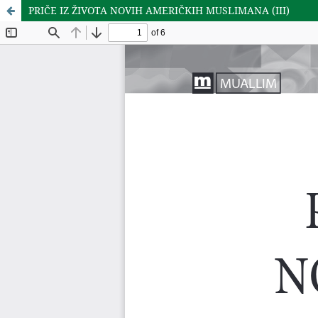
PRIČE IZ ŽIVOTA NOVIH AMERIČKIH MUSLIMANA (III)