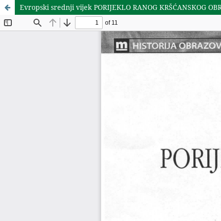
Evropski srednji vijek PORIJEKLO RANOG KRŠĆANSKOG O