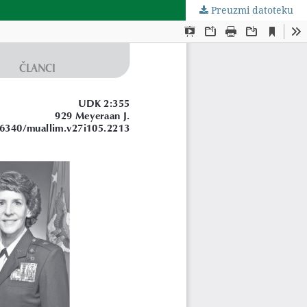
Preuzmi datoteku