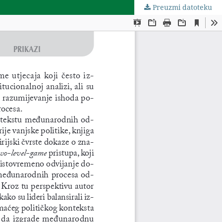
Preuzmi datoteku