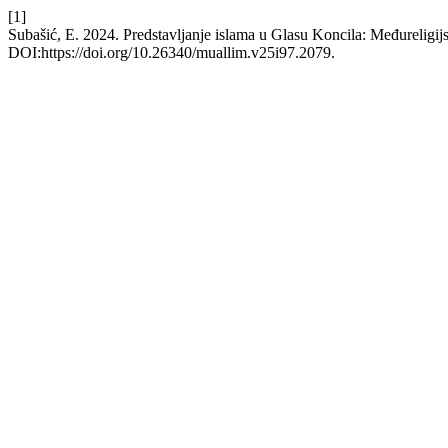
[1]
Subašić, E. 2024. Predstavljanje islama u Glasu Koncila: Međureligijs
DOI:https://doi.org/10.26340/muallim.v25i97.2079.