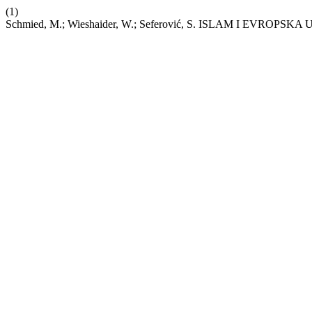
(1)
Schmied, M.; Wieshaider, W.; Seferović, S. ISLAM I EVROPS