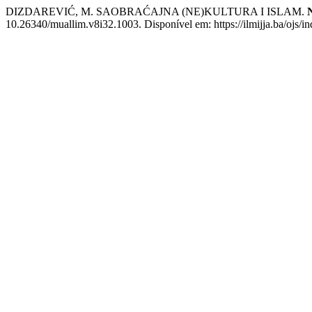
DIZDAREVIĆ, M. SAOBRAĆAJNA (NE)KULTURA I ISLAM.
10.26340/muallim.v8i32.1003. Disponível em: https://ilmijja.ba/ojs/i