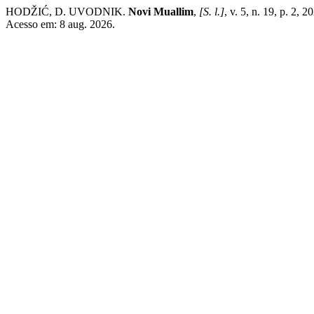
HODŽIĆ, D. UVODNIK.
Novi Muallim
,
[S. l.]
, v. 5, n. 19, p. 2, 
Acesso em: 8 aug. 2026.