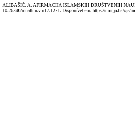
ALIBAŠIĆ, A. AFIRMACIJA ISLAMSKIH DRUŠTVENIH NA
10.26340/muallim.v5i17.1271. Disponível em: https://ilmijja.ba/ojs/i