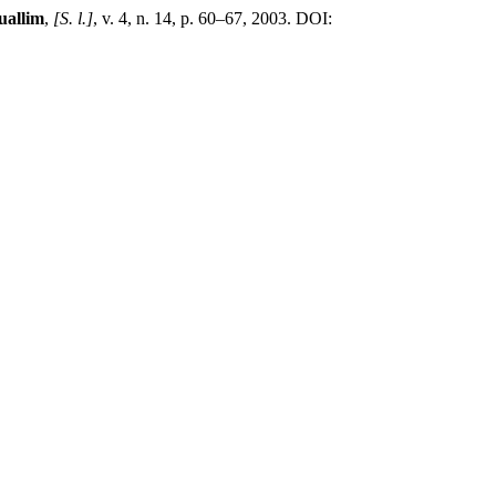
uallim
,
[S. l.]
, v. 4, n. 14, p. 60–67, 2003. DOI: