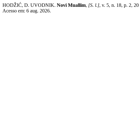
HODŽIĆ, D. UVODNIK.
Novi Muallim
,
[S. l.]
, v. 5, n. 18, p. 2, 
Acesso em: 6 aug. 2026.