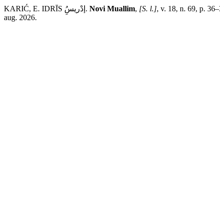
KARIĆ, E. IDRĪS إدْريسُِ.
Novi Muallim
,
[S. l.]
, v. 18, n. 69, p. 3
aug. 2026.