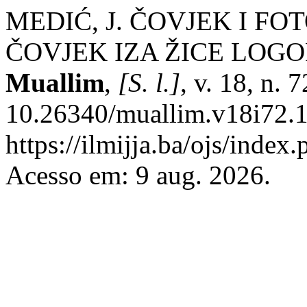
MEDIĆ, J. ČOVJEK I FO
ČOVJEK IZA ŽICE LOG
Muallim
,
[S. l.]
, v. 18, n. 
10.26340/muallim.v18i72.1
https://ilmijja.ba/ojs/index
Acesso em: 9 aug. 2026.