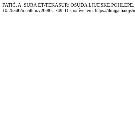
FATIĆ, A. SURA ET-TEKĀSUR: OSUDA LJUDSKE POHLEPE
10.26340/muallim.v20i80.1749. Disponível em: https://ilmijja.ba/ojs/