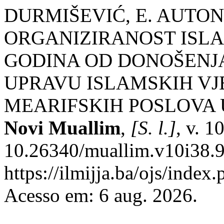
DURMIŠEVIĆ, E. AUTO
ORGANIZIRANOST ISLA
GODINA OD DONOŠENJ
UPRAVU ISLAMSKIH VJ
MEARIFSKIH POSLOVA U
Novi Muallim
,
[S. l.]
, v. 1
10.26340/muallim.v10i38.9
https://ilmijja.ba/ojs/index
Acesso em: 6 aug. 2026.