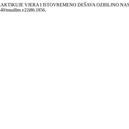
PRAKTIKUJE VJERA I ISTOVREMENO DEŠAVA OZBILJNO NASILJE: 
6340/muallim.v22i86.1856.