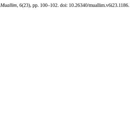
 Muallim
, 6(23), pp. 100–102. doi: 10.26340/muallim.v6i23.1186.