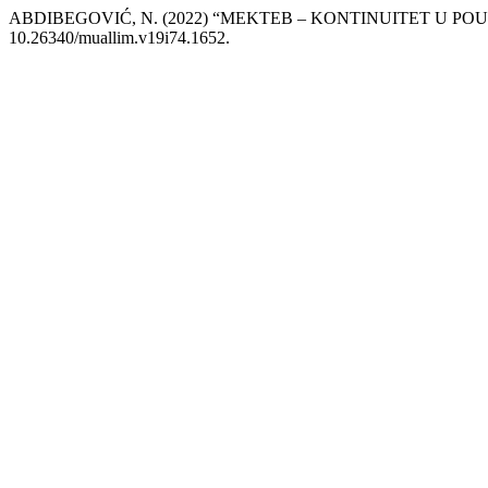
ABDIBEGOVIĆ, N. (2022) “MEKTEB – KONTINUITET U PO
10.26340/muallim.v19i74.1652.