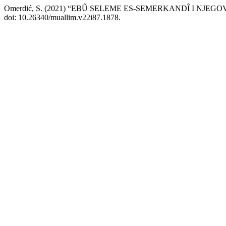
Omerdić, S. (2021) “EBÛ SELEME ES-SEMERKANDÎ I NJ
doi: 10.26340/muallim.v22i87.1878.