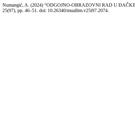
Numangić, A. (2024) “ODGOJNO-OBRAZOVNI RAD U ĐAČ
25(97), pp. 46–51. doi: 10.26340/muallim.v25i97.2074.