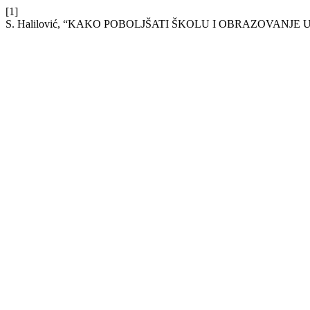
[1]
S. Halilović, “KAKO POBOLJŠATI ŠKOLU I OBRAZOVANJE U