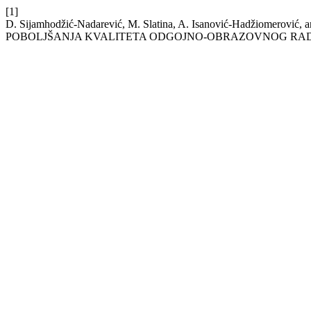
[1]
D. Sijamhodžić-Nadarević, M. Slatina, A. Isanović-Hadžiome
POBOLJŠANJA KVALITETA ODGOJNO-OBRAZOVNOG RA