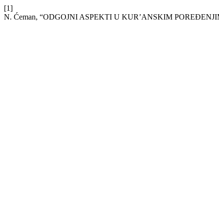
[1]
N. Ćeman, “ODGOJNI ASPEKTI U KUR’ANSKIM POREĐENJ