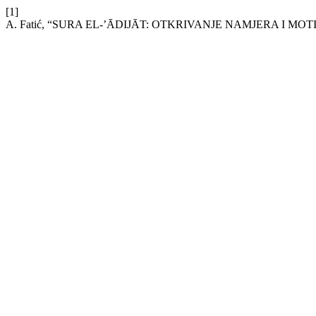
[1]
A. Fatić, “SURA EL-’ĀDIJĀT: OTKRIVANJE NAMJERA I MOT