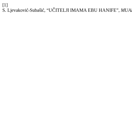
[1]
S. Ljevaković-Subašić, “UČITELJI IMAMA EBU HANIFE”,
MUA