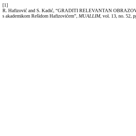
[1]
R. Hafizović and S. Kadić, “GRADITI RELEVANTAN OBRAZO
s akademikom Rešidom Hafizovićem”,
MUALLIM
, vol. 13, no. 52,