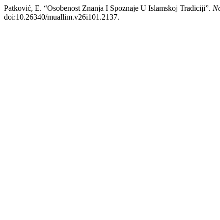
Patković, E. “Osobenost Znanja I Spoznaje U Islamskoj Tradiciji”.
No
doi:10.26340/muallim.v26i101.2137.