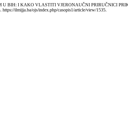
M U BIH: I KAKO VLASTITI VJERONAUČNI PRIRUČNICI P
ttps://ilmijja.ba/ojs/index.php/casopis1/article/view/1535.