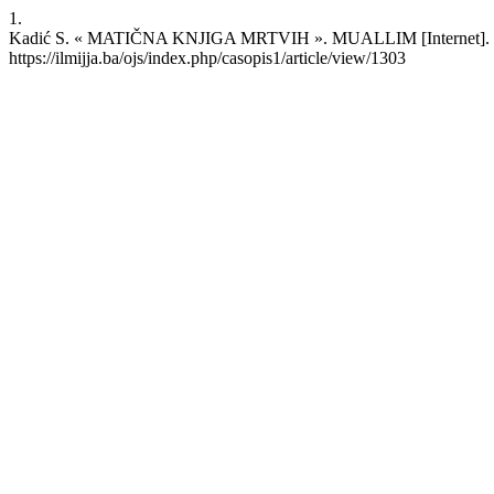
1.
Kadić S. « MATIČNA KNJIGA MRTVIH ». MUALLIM [Internet]. 2022 
https://ilmijja.ba/ojs/index.php/casopis1/article/view/1303