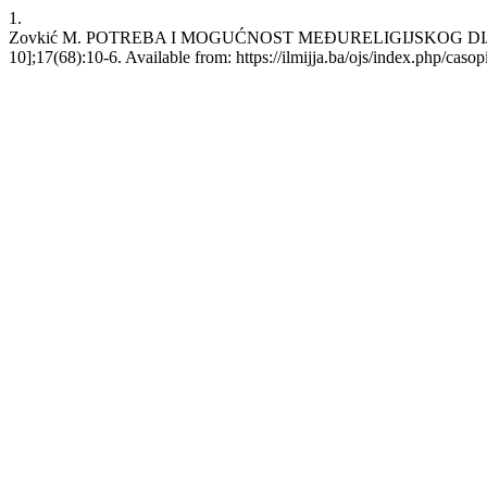
1.
Zovkić M. POTREBA I MOGUĆNOST MEĐURELIGIJSKOG DIJALOGA
10];17(68):10-6. Available from: https://ilmijja.ba/ojs/index.php/casop