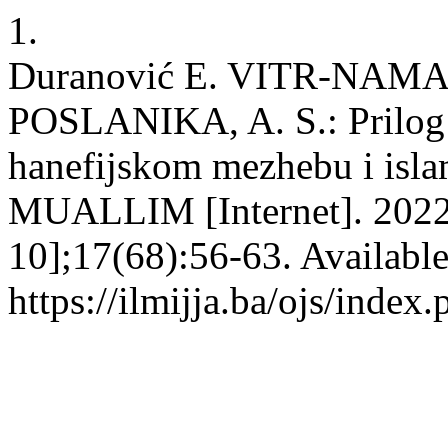
1.
Duranović E. VITR-N
POSLANIKA, A. S.: Prilog a
hanefijskom mezhebu i islam
MUALLIM [Internet]. 2022 
10];17(68):56-63. Availabl
https://ilmijja.ba/ojs/index