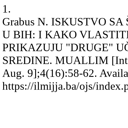
1.
Grabus N. ISKUSTVO 
U BIH: I KAKO VLASTI
PRIKAZUJU "DRUGE" U
SREDINE. MUALLIM [Intern
Aug. 9];4(16):58-62. Availa
https://ilmijja.ba/ojs/index