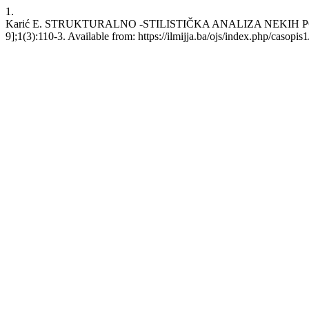
1.
Karić E. STRUKTURALNO -STILISTIČKA ANALIZA NEKIH POSLA
9];1(3):110-3. Available from: https://ilmijja.ba/ojs/index.php/casopis