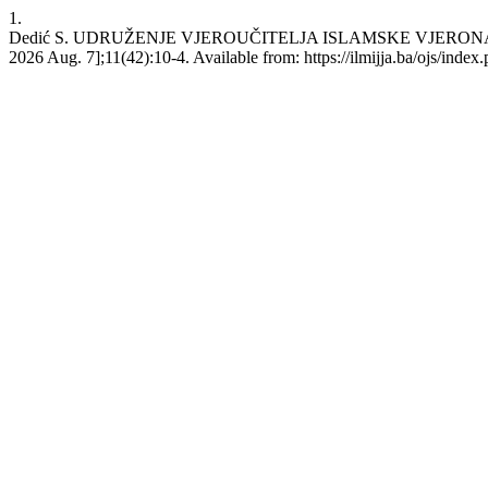
1.
Dedić S. UDRUŽENJE VJEROUČITELJA ISLAMSKE VJERONAUKE U BI
2026 Aug. 7];11(42):10-4. Available from: https://ilmijja.ba/ojs/index