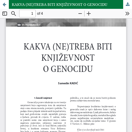
KAKVA (NE)TREBA BITI KNJIŽEVNOST O GENOCIDU