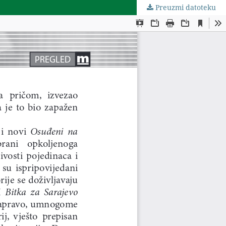
Preuzmi datoteku