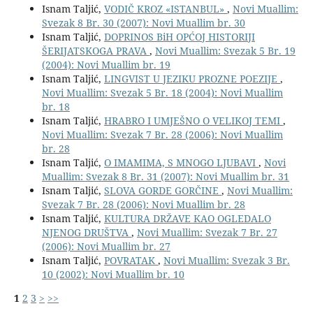
Isnam Taljić,
VODIČ KROZ «ISTANBUL»
,
Novi Muallim:
Svezak 8 Br. 30 (2007): Novi Muallim br. 30
Isnam Taljić,
DOPRINOS BiH OPĆOJ HISTORIJI
ŠERIJATSKOGA PRAVA
,
Novi Muallim: Svezak 5 Br. 19
(2004): Novi Muallim br. 19
Isnam Taljić,
LINGVIST U JEZIKU PROZNE POEZIJE
,
Novi Muallim: Svezak 5 Br. 18 (2004): Novi Muallim
br. 18
Isnam Taljić,
HRABRO I UMJEŠNO O VELIKOJ TEMI
,
Novi Muallim: Svezak 7 Br. 28 (2006): Novi Muallim
br. 28
Isnam Taljić,
O IMAMIMA, S MNOGO LJUBAVI
,
Novi
Muallim: Svezak 8 Br. 31 (2007): Novi Muallim br. 31
Isnam Taljić,
SLOVA GORDE GORČINE
,
Novi Muallim:
Svezak 7 Br. 28 (2006): Novi Muallim br. 28
Isnam Taljić,
KULTURA DRŽAVE KAO OGLEDALO
NJENOG DRUŠTVA
,
Novi Muallim: Svezak 7 Br. 27
(2006): Novi Muallim br. 27
Isnam Taljić,
POVRATAK
,
Novi Muallim: Svezak 3 Br.
10 (2002): Novi Muallim br. 10
1
2
3
>
>>