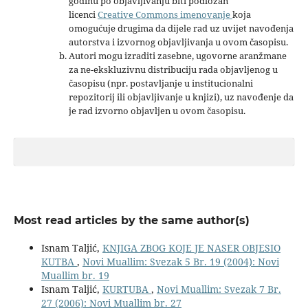
godinu po objavljivanju biti podložan
licenci
Creative Commons imenovanje
koja
omogućuje drugima da dijele rad uz uvijet navođenja
autorstva i izvornog objavljivanja u ovom časopisu.
Autori mogu izraditi zasebne, ugovorne aranžmane
za ne-ekskluzivnu distribuciju rada objavljenog u
časopisu (npr. postavljanje u institucionalni
repozitorij ili objavljivanje u knjizi), uz navođenje da
je rad izvorno objavljen u ovom časopisu.
Most read articles by the same author(s)
Isnam Taljić,
KNJIGA ZBOG KOJE JE NASER OBJESIO
KUTBA
,
Novi Muallim: Svezak 5 Br. 19 (2004): Novi
Muallim br. 19
Isnam Taljić,
KURTUBA
,
Novi Muallim: Svezak 7 Br.
27 (2006): Novi Muallim br. 27