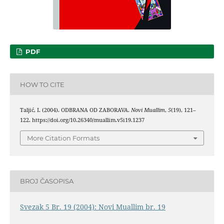
PDF
HOW TO CITE
Taljić, I. (2004). ODBRANA OD ZABORAVA.
Novi Muallim
,
5
(19), 121–
122. https://doi.org/10.26340/muallim.v5i19.1237
More Citation Formats
BROJ ČASOPISA
Svezak 5 Br. 19 (2004): Novi Muallim br. 19