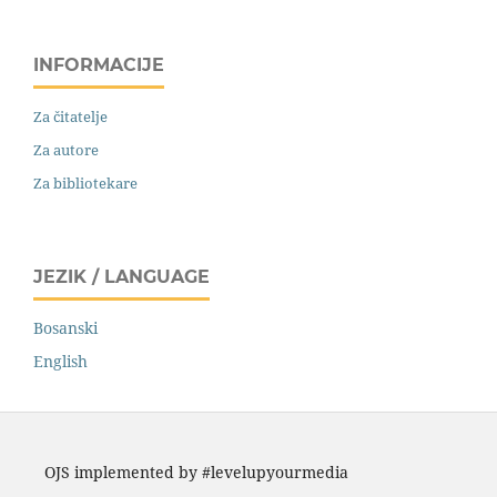
INFORMACIJE
Za čitatelje
Za autore
Za bibliotekare
JEZIK / LANGUAGE
Bosanski
English
OJS implemented by #levelupyourmedia