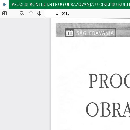
PROCESI KONFLUENTNOG OBRAZOVANJA U CIKLUSU KULTU