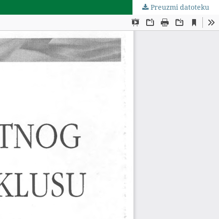
Preuzmi datoteku