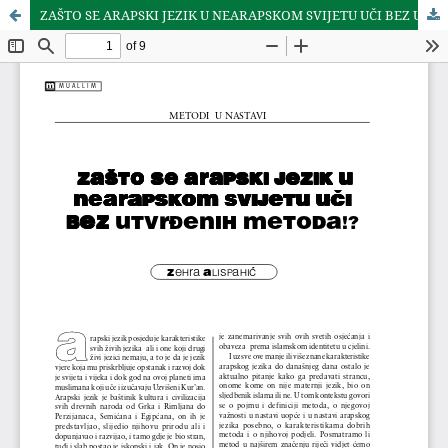
ZAŠTO SE ARAPSKI JEZIK U NEARAPSKOM SVIJETU UČI BEZ UTVRÐENIH METODA!?