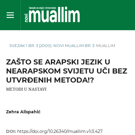
SVEZAK 1 BR. 3 (2000): NOVI MUALLIM BR. 3
MUALLIM
ZAŠTO SE ARAPSKI JEZIK U
NEARAPSKOM SVIJETU UČI BEZ
UTVRÐENIH METODA!?
METODI U NASTAVI
Zehra Alispahić
DOI:
https://doi.org/10.26340/muallim.v1i3.427