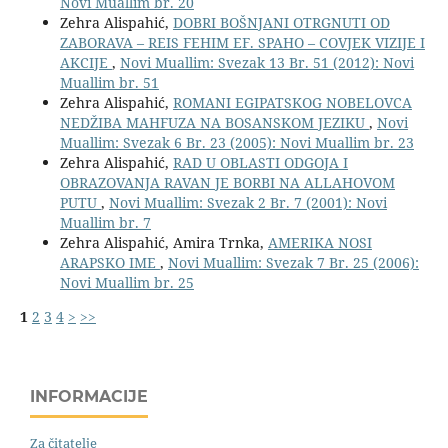
Novi Muallim br. 20
Zehra Alispahić,
DOBRI BOŠNJANI OTRGNUTI OD
ZABORAVA – REIS FEHIM EF. SPAHO – COVJEK VIZIJE I
AKCIJE
,
Novi Muallim: Svezak 13 Br. 51 (2012): Novi
Muallim br. 51
Zehra Alispahić,
ROMANI EGIPATSKOG NOBELOVCA
NEDŽIBA MAHFUZA NA BOSANSKOM JEZIKU
,
Novi
Muallim: Svezak 6 Br. 23 (2005): Novi Muallim br. 23
Zehra Alispahić,
RAD U OBLASTI ODGOJA I
OBRAZOVANJA RAVAN JE BORBI NA ALLAHOVOM
PUTU
,
Novi Muallim: Svezak 2 Br. 7 (2001): Novi
Muallim br. 7
Zehra Alispahić, Amira Trnka,
AMERIKA NOSI
ARAPSKO IME
,
Novi Muallim: Svezak 7 Br. 25 (2006):
Novi Muallim br. 25
1
2
3
4
>
>>
INFORMACIJE
Za čitatelje