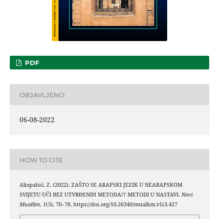
PDF
OBJAVLJENO
06-08-2022
HOW TO CITE
Alispahić, Z. (2022). ZAŠTO SE ARAPSKI JEZIK U NEARAPSKOM
SVIJETU UČI BEZ UTVRÐENIH METODA!? METODI U NASTAVI.
Novi
Muallim
,
1
(3), 70–78. https://doi.org/10.26340/muallim.v1i3.427