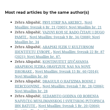
Most read articles by the same author(s)
Zehra Alispahić,
PRVI STRIP NA AREBICI
,
Novi
Muallim: Svezak 6 Br. 21 (2005): Novi Muallim br. 21
Zehra Alispahić,
VAZOVI KOJI SE RADO ČITAJU I DUGO
PAMTE
,
Novi Muallim: Svezak 9 Br. 34 (2008): Novi
Muallim br. 34
Zehra Alispahić,
ARAPSKI JEZIK U KULTURNOM
IDENTITETU EVROPE
,
Novi Muallim: Svezak 22 Br. 87
(2021): Novi Muallim br. 87.
Zehra Alispahić,
KONTINUITET IZUČAVANJA
ARAPSKOG JEZIKA OBAVEZUJE NAS NA NOVE
ISKORAKE
,
Novi Muallim: Svezak 15 Br. 60 (2014):
Novi Muallim br. 60
Zehra Alispahić,
DRAGULJI O HAFIZIMA BOSNE I
HERCEGOVINE
,
Novi Muallim: Svezak 7 Br. 28 (2006):
Novi Muallim br. 28
Zehra Alispahić,
SEDAMSTO GODINA OD ROĐENJA
NAJVEĆEG MUSLIMANSKOG I SVJETSKOG PUTOPISCA
IBN BATUTE
,
Novi Muallim: Svezak 5 Br. 20 (2004):