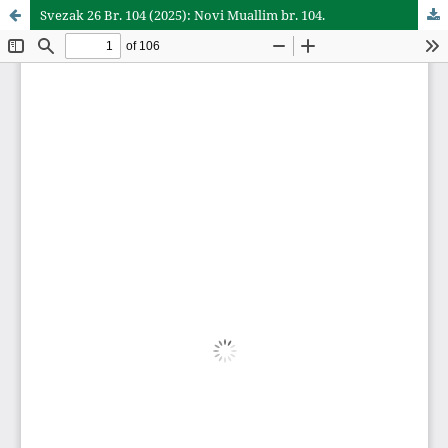
Svezak 26 Br. 104 (2025): Novi Muallim br. 104.