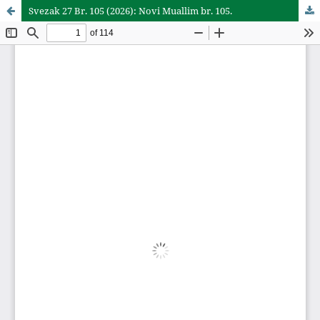
Svezak 27 Br. 105 (2026): Novi Muallim br. 105.