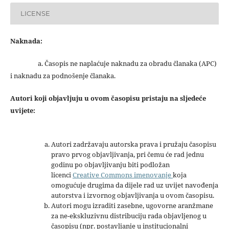
LICENSE
Naknada:
a. Časopis ne naplaćuje naknadu za obradu članaka (APC)
i naknadu za podnošenje članaka.
Autori koji objavljuju u ovom časopisu pristaju na sljedeće
uvijete:
Autori zadržavaju autorska prava i pružaju časopisu
pravo prvog objavljivanja, pri čemu će rad jednu
godinu po objavljivanju biti podložan
licenci
Creative Commons imenovanje
koja
omogućuje drugima da dijele rad uz uvijet navođenja
autorstva i izvornog objavljivanja u ovom časopisu.
Autori mogu izraditi zasebne, ugovorne aranžmane
za ne-ekskluzivnu distribuciju rada objavljenog u
časopisu (npr. postavljanje u institucionalni