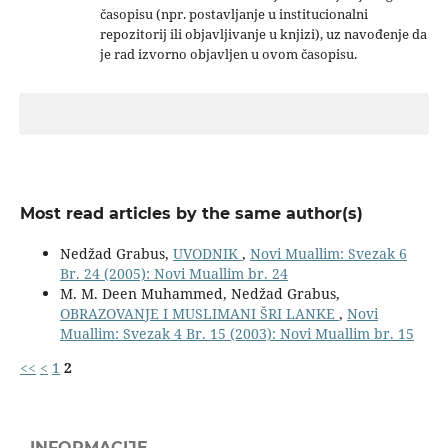
časopisu (npr. postavljanje u institucionalni
repozitorij ili objavljivanje u knjizi), uz navođenje da
je rad izvorno objavljen u ovom časopisu.
Most read articles by the same author(s)
Nedžad Grabus,
UVODNIK
,
Novi Muallim: Svezak 6
Br. 24 (2005): Novi Muallim br. 24
M. M. Deen Muhammed, Nedžad Grabus,
OBRAZOVANJE I MUSLIMANI ŠRI LANKE
,
Novi
Muallim: Svezak 4 Br. 15 (2003): Novi Muallim br. 15
<<
<
1
2
INFORMACIJE