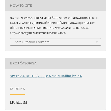
HOW TO CITE
Grabus, N. (2022). ISKUSTVO SA ŠKOLSKOM VJERONAUKOM U BIH: I
KAKO VLASTITI VJERONAUČNI PRIRUČNICI PRIKAZUJU "DRUGE"
UČENICIMA PLURALNE SREDINE.
Novi Muallim
,
4
(16), 58–62.
https://doi.org/10.26340/muallim.v4i16.1535
More Citation Formats
BROJ ČASOPISA
Svezak 4 Br. 16 (2003): Novi Muallim br. 16
RUBRIKA
MUALLIM