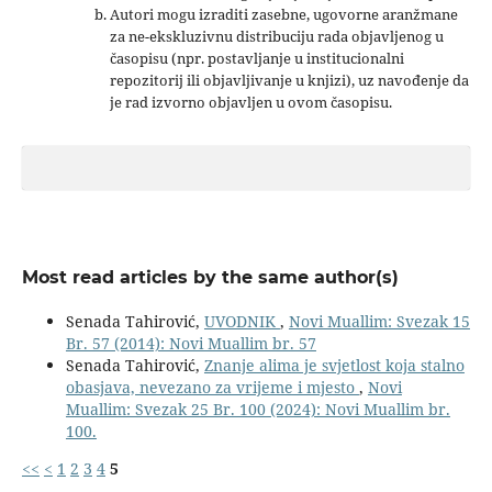
Autori mogu izraditi zasebne, ugovorne aranžmane
za ne-ekskluzivnu distribuciju rada objavljenog u
časopisu (npr. postavljanje u institucionalni
repozitorij ili objavljivanje u knjizi), uz navođenje da
je rad izvorno objavljen u ovom časopisu.
Most read articles by the same author(s)
Senada Tahirović,
UVODNIK
,
Novi Muallim: Svezak 15
Br. 57 (2014): Novi Muallim br. 57
Senada Tahirović,
Znanje alima je svjetlost koja stalno
obasjava, nevezano za vrijeme i mjesto
,
Novi
Muallim: Svezak 25 Br. 100 (2024): Novi Muallim br.
100.
<<
<
1
2
3
4
5