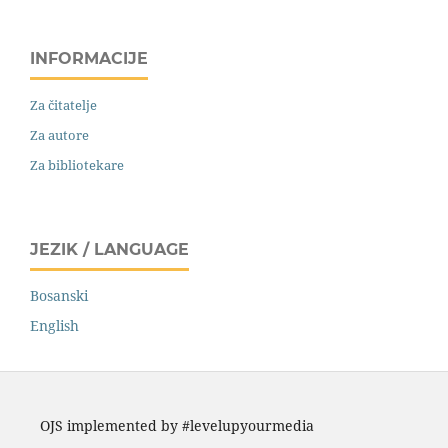
INFORMACIJE
Za čitatelje
Za autore
Za bibliotekare
JEZIK / LANGUAGE
Bosanski
English
OJS implemented by #levelupyourmedia