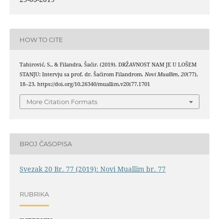
HOW TO CITE
Tahirović, S., & Filandra, Šaćir. (2019). DRŽAVNOST NAM JE U LOŠEM
STANJU: Intervju sa prof. dr. Šaćirom Filandrom.
Novi Muallim
,
20
(77),
18–23. https://doi.org/10.26340/muallim.v20i77.1701
More Citation Formats
BROJ ČASOPISA
Svezak 20 Br. 77 (2019): Novi Muallim br. 77
RUBRIKA