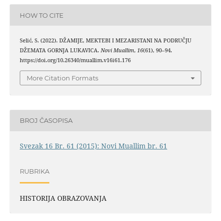
HOW TO CITE
Selić, S. (2022). DŽAMIJE, MEKTEBI I MEZARISTANI NA PODRUČJU
DŽEMATA GORNJA LUKAVICA.
Novi Muallim
,
16
(61), 90–94.
https://doi.org/10.26340/muallim.v16i61.176
More Citation Formats
BROJ ČASOPISA
Svezak 16 Br. 61 (2015): Novi Muallim br. 61
RUBRIKA
HISTORIJA OBRAZOVANJA