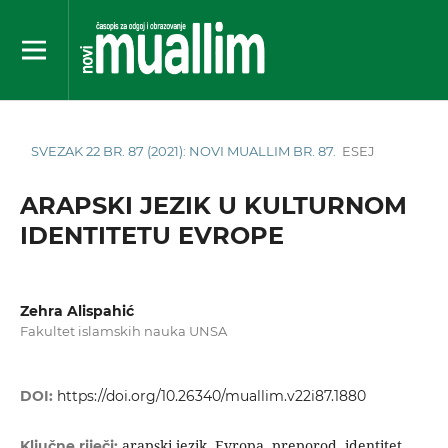
SVEZAK 22 BR. 87 (2021): NOVI MUALLIM BR. 87.
ESEJ
ARAPSKI JEZIK U KULTURNOM
IDENTITETU EVROPE
Zehra Alispahić
Fakultet islamskih nauka UNSA
DOI:
https://doi.org/10.26340/muallim.v22i87.1880
arapski jezik, Evropa, preporod, identitet,
Ključne riječi: