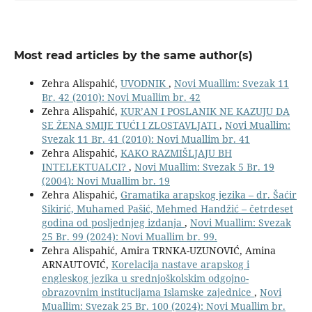
Most read articles by the same author(s)
Zehra Alispahić,
UVODNIK
,
Novi Muallim: Svezak 11
Br. 42 (2010): Novi Muallim br. 42
Zehra Alispahić,
KUR’AN I POSLANIK NE KAZUJU DA
SE ŽENA SMIJE TUĆI I ZLOSTAVLJATI
,
Novi Muallim:
Svezak 11 Br. 41 (2010): Novi Muallim br. 41
Zehra Alispahić,
KAKO RAZMIŠLJAJU BH
INTELEKTUALCI?
,
Novi Muallim: Svezak 5 Br. 19
(2004): Novi Muallim br. 19
Zehra Alispahić,
Gramatika arapskog jezika – dr. Šaćir
Sikirić, Muhamed Pašić, Mehmed Handžić – četrdeset
godina od posljednjeg izdanja
,
Novi Muallim: Svezak
25 Br. 99 (2024): Novi Muallim br. 99.
Zehra Alispahić, Amira TRNKA-UZUNOVIĆ, Amina
ARNAUTOVIĆ,
Korelacija nastave arapskog i
engleskog jezika u srednjoškolskim odgojno-
obrazovnim institucijama Islamske zajednice
,
Novi
Muallim: Svezak 25 Br. 100 (2024): Novi Muallim br.