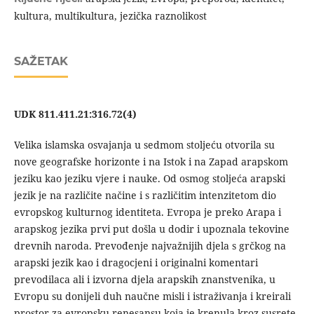
kultura, multikultura, jezička raznolikost
SAŽETAK
UDK
811.411.21:316.72(4)
Velika islamska osvajanja u sedmom stoljeću otvorila su
nove geografske horizonte i na Istok i na Zapad arapskom
jeziku kao jeziku vjere i nauke. Od osmog stoljeća arapski
jezik je na različite načine i s različitim intenzitetom dio
evropskog kulturnog identiteta. Evropa je preko Arapa i
arapskog jezika prvi put došla u dodir i upoznala tekovine
drevnih naroda. Prevođenje najvažnijih djela s grčkog na
arapski jezik kao i dragocjeni i originalni komentari
prevodilaca ali i izvorna djela arapskih znanstvenika, u
Evropu su donijeli duh naučne misli i istraživanja i kreirali
prostor za evropsku renesansu koja je krenula kroz susrete