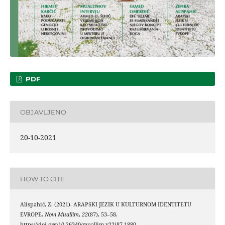
PDF
OBJAVLJENO
20-10-2021
HOW TO CITE
Alispahić, Z. (2021). ARAPSKI JEZIK U KULTURNOM IDENTITETU
EVROPE.
Novi Muallim
,
22
(87), 53–58.
https://doi.org/10.26340/muallim.v22i87.1880