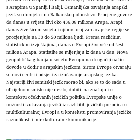
s Arapima u Španiji i Italiji. Osmanlijska osvajanja arapski
jezik su donijela i na Balkansko poluostrvo. Procjene govore
da danas u svijetu živi oko 436,08 miliona Arapa. Arapi
danas žive širom svijeta i njihov broj van arapske regije se
procjenjuje na 30 do 50 miliona ljudi. Prema različitim
statističkim izvještajima, danas u Evropi živi više od šest
miliona Arapa. Statistike se mijenjaju iz dana u dan. Nova
geopolitička gibanja u svijetu Evropu na drugačiji način
dovode u dodir s arapskim jezikom. Širom Evrope otvaraju
se novi centri i odsjeci za izučavanje arapskog jezika.
Najstariji živi semitski jezik morao bi, ako se to do sada u
oficijelnom smislu nije desilo, dobiti na značaju i u
kontekstu očekivanih jezičkih politika Evropske unije o
nužnosti izučavanja jezikā iz različitih jezičkih porodica u
multikulturalnoj Evropi a u kontekstu promoviranja jezičke
raznolikosti i interkulturalne komunikacije.