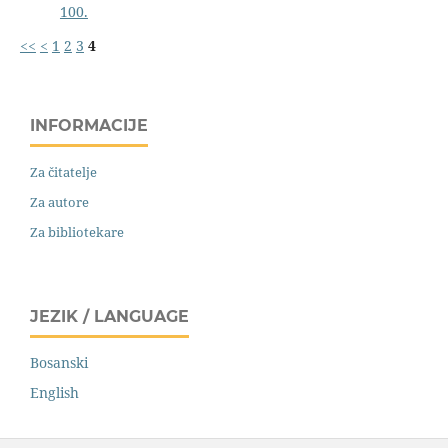
100.
<<
<
1
2
3
4
INFORMACIJE
Za čitatelje
Za autore
Za bibliotekare
JEZIK / LANGUAGE
Bosanski
English