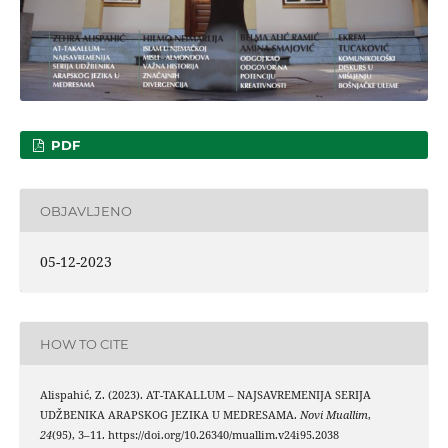
PDF
OBJAVLJENO
05-12-2023
HOW TO CITE
Alispahić, Z. (2023). AT-TAKALLUM – NAJSAVREMENIJA SERIJA
UDŽBENIKA ARAPSKOG JEZIKA U MEDRESAMA.
Novi Muallim
,
24
(95), 3–11. https://doi.org/10.26340/muallim.v24i95.2038