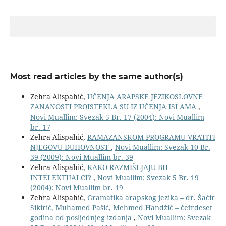
Most read articles by the same author(s)
Zehra Alispahić,
UČENJA ARAPSKE JEZIKOSLOVNE
ZANANOSTI PROISTEKLA SU IZ UČENJA ISLAMA
,
Novi Muallim: Svezak 5 Br. 17 (2004): Novi Muallim
br. 17
Zehra Alispahić,
RAMAZANSKOM PROGRAMU VRATITI
NJEGOVU DUHOVNOST
,
Novi Muallim: Svezak 10 Br.
39 (2009): Novi Muallim br. 39
Zehra Alispahić,
KAKO RAZMIŠLJAJU BH
INTELEKTUALCI?
,
Novi Muallim: Svezak 5 Br. 19
(2004): Novi Muallim br. 19
Zehra Alispahić,
Gramatika arapskog jezika – dr. Šaćir
Sikirić, Muhamed Pašić, Mehmed Handžić – četrdeset
godina od posljednjeg izdanja
,
Novi Muallim: Svezak