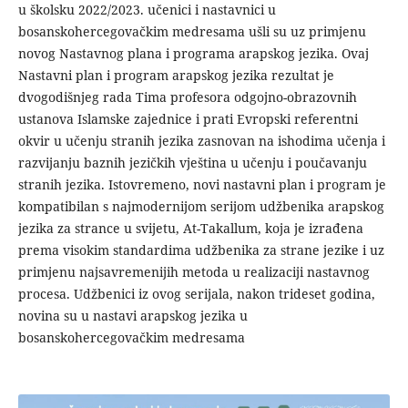
u školsku 2022/2023. učenici i nastavnici u
bosanskohercegovačkim medresama ušli su uz primjenu
novog Nastavnog plana i programa arapskog jezika. Ovaj
Nastavni plan i program arapskog jezika rezultat je
dvogodišnjeg rada Tima profesora odgojno-obrazovnih
ustanova Islamske zajednice i prati Evropski referentni
okvir u učenju stranih jezika zasnovan na ishodima učenja i
razvijanju baznih jezičkih vještina u učenju i poučavanju
stranih jezika. Istovremeno, novi nastavni plan i program je
kompatibilan s najmodernijom serijom udžbenika arapskog
jezika za strance u svijetu, At-Takallum, koja je izrađena
prema visokim standardima udžbenika za strane jezike i uz
primjenu najsavremenijih metoda u realizaciji nastavnog
procesa. Udžbenici iz ovog serijala, nakon trideset godina,
novina su u nastavi arapskog jezika u
bosanskohercegovačkim medresama