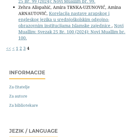
25 Br. 99 (2024): Novi Muallim br. 99.
Zehra Alispahić, Amira TRNKA-UZUNOVIĆ, Amina
ARNAUTOVIĆ,
Korelacija nastave arapskog i
engleskog jezika u srednjoškolskim odgojno-
obrazovnim institucijama Islamske zajednice
,
Novi
Muallim: Svezak 25 Br. 100 (2024): Novi Muallim br.
100.
<<
<
1
2
3
4
INFORMACIJE
Za čitatelje
Za autore
Za bibliotekare
JEZIK / LANGUAGE