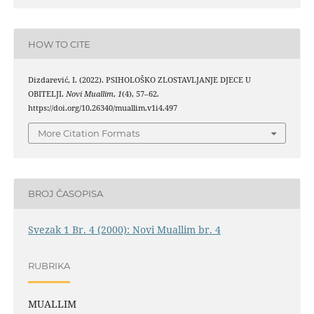
HOW TO CITE
Dizdarević, I. (2022). PSIHOLOŠKO ZLOSTAVLJANJE DJECE U
OBITELJI.
Novi Muallim
,
1
(4), 57–62.
https://doi.org/10.26340/muallim.v1i4.497
More Citation Formats
BROJ ČASOPISA
Svezak 1 Br. 4 (2000): Novi Muallim br. 4
RUBRIKA
MUALLIM